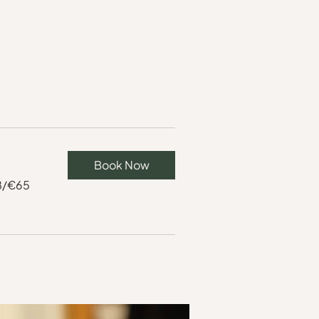
Book Now
48/€65