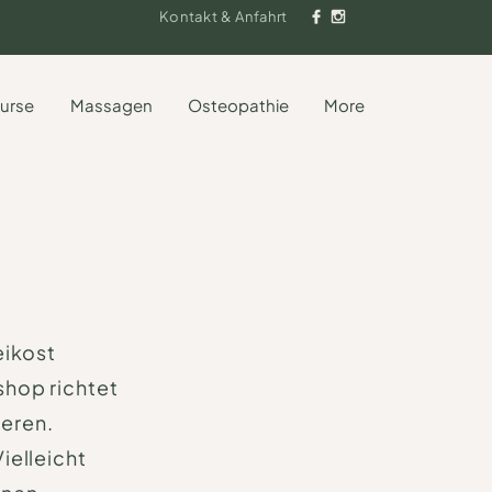
Kontakt & Anfahrt
urse
Massagen
Osteopathie
More
eikost
shop richtet
ieren.
ielleicht