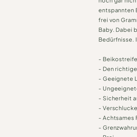
noch gar nicht
entspannten B
frei von Gra
Baby. Dabei b
Bedürfnisse.
- Beikostreif
- Den richtig
- Geeignete 
- Ungeeignet
- Sicherheit 
- Verschluck
- Achtsames F
- Grenzwahrun