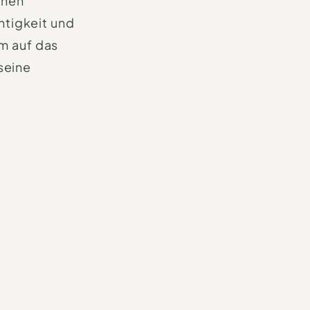
inen
htigkeit und
m auf das
seine