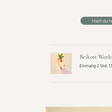
Hast du n
Beikost Work
Einmalig 2 Std; 1