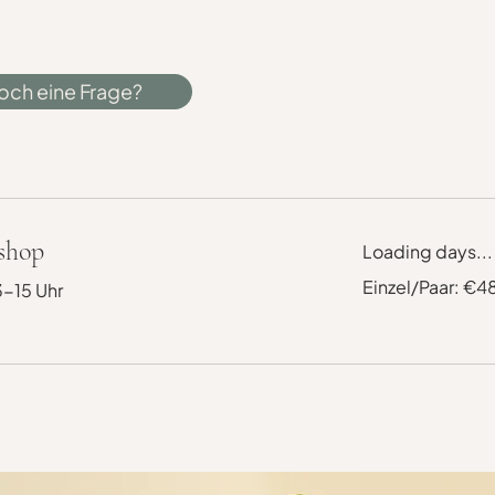
och eine Frage?
shop
Loading days...
Einzel/Paar:
Einzel/Paar: €
3-15 Uhr
€48/€65