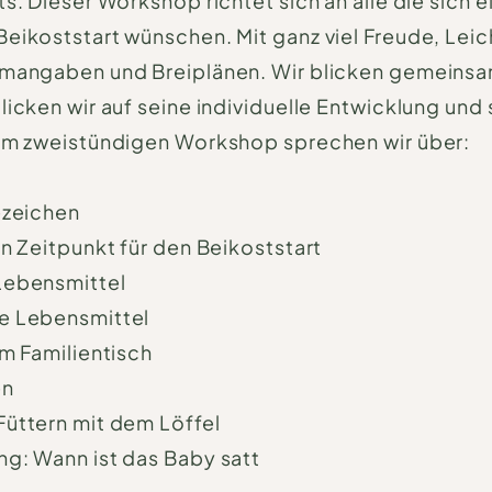
s. Dieser Workshop richtet sich an alle die sich e
eikoststart wünschen. Mit ganz viel Freude, Leic
mmangaben und Breiplänen. Wir blicken gemeinsa
licken wir auf seine individuelle Entwicklung und 
 Im zweistündigen Workshop sprechen wir über:
ezeichen
en Zeitpunkt für den Beikoststart
Lebensmittel
e Lebensmittel
am Familientisch
en
üttern mit dem Löffel
g: Wann ist das Baby satt