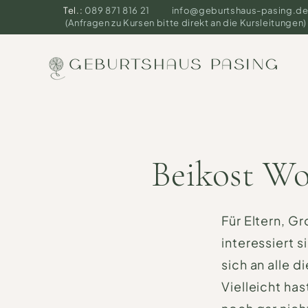
Tel.:
089 871 816 21
info@geburtshaus-pasing.d
(Anfragen zu Kursen bitte direkt an die Kursleitungen)
Beikost W
Für Eltern, G
interessiert 
sich an alle d
Vielleicht ha