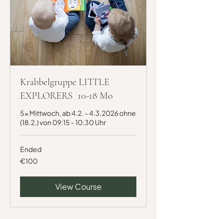
Krabbelgruppe LITTLE
EXPLORERS 10-18 Mo
5x Mittwoch, ab 4.2. - 4.3.2026 ohne
(18.2.) von 09:15 - 10:30 Uhr
Ended
100
€100
euros
View Course