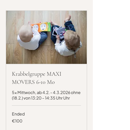
Krabbelgruppe MAXI
MOVERS 6-10 Mo
5x Mittwoch, ab 4.2. - 4.3.2026 ohne
(18.2.) von 13:20 – 14:35 Uhr Uhr
Ended
100
€100
euros