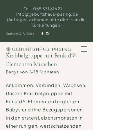
Tel.:
089 871 816 21
info@geburtshaus-pasing.de
(Anfragen zu Kursen bitte direkt an die
Kursleitungen)
Kontakt & Anfahrt
Krabbelgruppe mit Fenkid®-
Elementen München
Babys von 3-18 Monaten
Ankommen. Verbinden. Wachsen.
Unsere Krabbelgruppen mit
Fenkid®-Elementen begleiten
Babys und ihre Bezugspersonen
in den ersten Lebensmonaten in
einer ruhigen, wertschätzenden