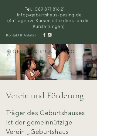
Tel.:
089 871 816 21
info@geburtshaus-pasing.de
(Anfragen zu Kursen bitte direkt an die
Kursleitungen)
Kontakt & Anfahrt
Verein und Förderung
Träger des Geburtshauses
ist der gemeinnützige
Verein „Geburtshaus