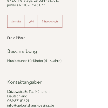
6 x Donnerstags, 26. Juni - 31. Juli.,
jeweils 17:00 - 17:45 Uhr
98
Euro
Beendet
B
98 €
Lützowstraße
e
e
n
Freie Plätze
d
e
t
Beschreibung
Musikstunde für Kinder (4 - 6 Jahre)
Kontaktangaben
Lützowstraße 11a, München,
Deutschland
089 871 816 21
info@geburtshaus-pasing.de