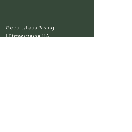
Geburtshaus Pasing
Lützowstrasse 11A
81245 München
Telefon-Sprechzeiten
9.00 - 11.00
Uhr
Tel.:
089 871 816 21
Fax:
089 871 816 22
(Bitte hier KEINE Anfragen zu
Kursen - diese bitte direkt an
die Kursleitungen stellen
)
info@geburtshaus-pasing.de