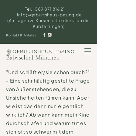
Tel.:
089 871 816 21
info@geburtshaus-pasing.de
(Anfragen zu Kursen bitte direkt an die
Kursleitungen)
Kontakt & Anfahrt
Babyschlaf München
"Und schläft er/sie schon durch?"
- Eine sehr häufig gestellte Frage
von Außenstehenden, die zu
Unsicherheiten führen kann. Aber
wie ist das denn nun eigentlich
wirklich? Ab wann kann mein Kind
durchschlafen und warum tut es
sich oft so schwer mit dem