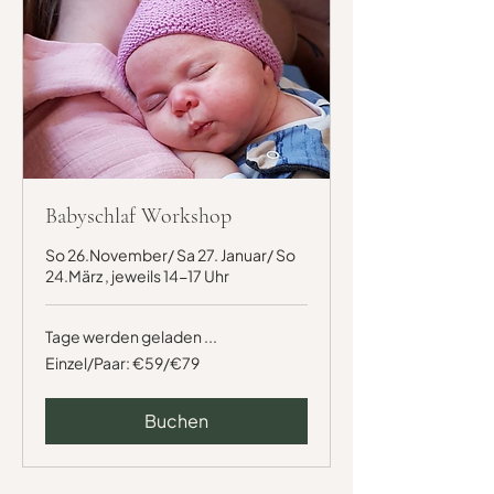
Babyschlaf Workshop
So 26.November/ Sa 27. Januar/ So
24.März , jeweils 14-17 Uhr
Tage werden geladen ...
Einzel/Paar:
Einzel/Paar: €59/€79
€59/€79
Buchen