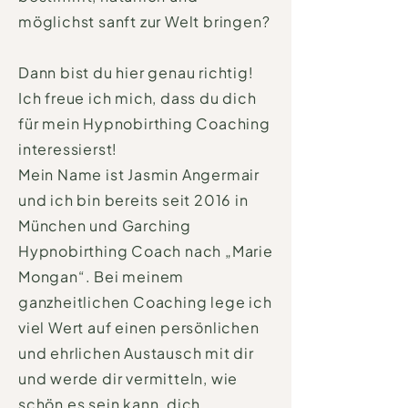
möglichst sanft zur Welt bringen?
Dann bist du hier genau richtig!
Ich freue ich mich, dass du dich
für mein Hypnobirthing Coaching
interessierst!
Mein Name ist Jasmin Angermair
und ich bin bereits seit 2016 in
München und Garching
Hypnobirthing Coach nach „Marie
Mongan“. Bei meinem
ganzheitlichen Coaching lege ich
viel Wert auf einen persönlichen
und ehrlichen Austausch mit dir
und werde dir vermitteln, wie
schön es sein kann, dich