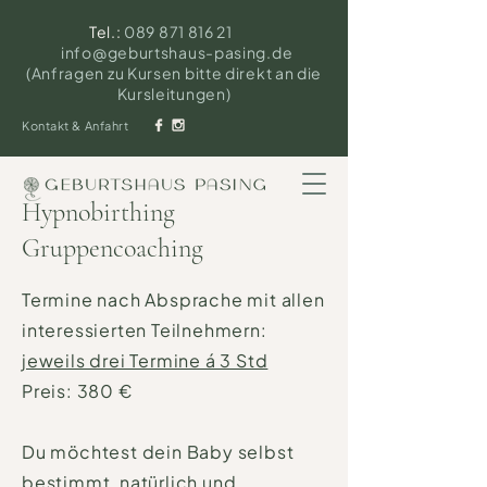
Tel.:
089 871 816 21
info@geburtshaus-pasing.de
(Anfragen zu Kursen bitte direkt an die
Kursleitungen)
Kontakt & Anfahrt
Hypnobirthing
Gruppencoaching
Termine nach Absprache mit allen
interessierten Teilnehmern:
jeweils drei Termine á 3 Std
Preis: 380 €
Du möchtest dein Baby selbst
bestimmt, natürlich und