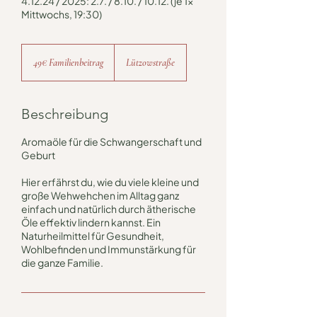
4.12.24 / 2025: 2.7. / 8.10. / 10.12. (je 1x
Mittwochs, 19:30)
49€
Familienbeitrag
49€ Familienbeitrag
Lützowstraße
Beschreibung
Aromaöle für die Schwangerschaft und
Geburt
Hier erfährst du, wie du viele kleine und
große Wehwehchen im Alltag ganz
einfach und natürlich durch ätherische
Öle effektiv lindern kannst. Ein
Naturheilmittel für Gesundheit,
Wohlbefinden und Immunstärkung für
die ganze Familie.