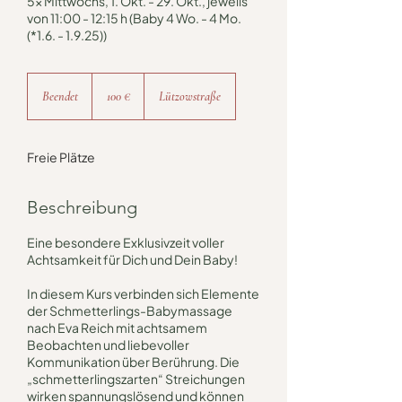
5x Mittwochs, 1. Okt. - 29. Okt., jeweils
von 11:00 - 12:15 h (Baby 4 Wo. - 4 Mo.
(*1.6. - 1.9.25))
100
Euro
Beendet
B
100 €
Lützowstraße
e
e
n
Freie Plätze
d
e
t
Beschreibung
Eine besondere Exklusivzeit voller
Achtsamkeit für Dich und Dein Baby!
In diesem Kurs verbinden sich Elemente
der Schmetterlings-Babymassage
nach Eva Reich mit achtsamem
Beobachten und liebevoller
Kommunikation über Berührung. Die
„schmetterlingszarten“ Streichungen
wirken spannungslösend und können