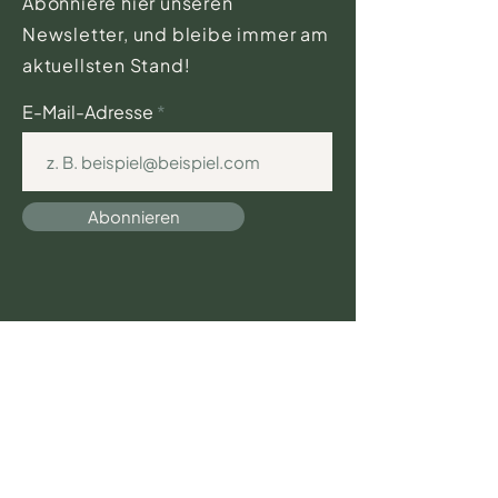
Abonniere hier unseren
Newsletter, und bleibe immer am
aktuellsten Stand!
E-Mail-Adresse
Abonnieren
Geburtshaus Pasing
Lützowstrasse 11A
81245 München
Telefon-Sprechzeiten
9.00 - 11.00
Uhr