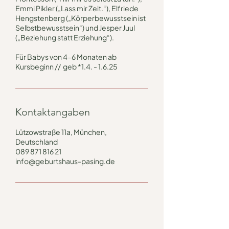
Emmi Pikler („Lass mir Zeit.“), Elfriede
Hengstenberg („Körperbewusstsein ist
Selbstbewusstsein“) und Jesper Juul
(„Beziehung statt Erziehung“).
Für Babys von 4-6 Monaten ab
Kursbeginn // geb *1.4. - 1.6.25
Kontaktangaben
Lützowstraße 11a, München,
Deutschland
089 871 816 21
info@geburtshaus-pasing.de