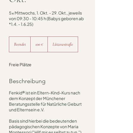
5x Mittwochs, 1. Okt. - 29. Okt., jeweils
von 09:30 - 10:45 h (Babys geboren ab
*1.4. - 1.6.25)
100
Euro
Beendet
B
100 €
Lützowstraße
e
e
n
Freie Plätze
d
e
t
Beschreibung
Fenkid® ist ein Eltern-Kind-Kurs nach
dem Konzept der Münchener
Beratungsstelle für Natürliche Geburt
und Elternsein e.V.
Basis sind hierbei die bedeutenden
pädagogischen Konzepte von Maria
Montessori ("Hilf mir es selbst zu tun."),