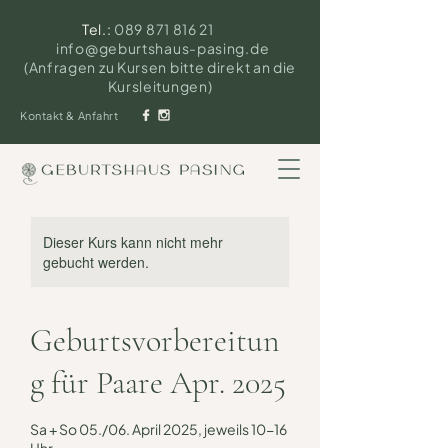
Tel.:
089 871 816 21
info@geburtshaus-pasing.de
(Anfragen zu Kursen bitte direkt an die
Kursleitungen)
Kontakt & Anfahrt
Dieser Kurs kann nicht mehr
gebucht werden.
Geburtsvorbereitun
g für Paare Apr. 2025
Sa + So 05./06. April 2025, jeweils 10-16