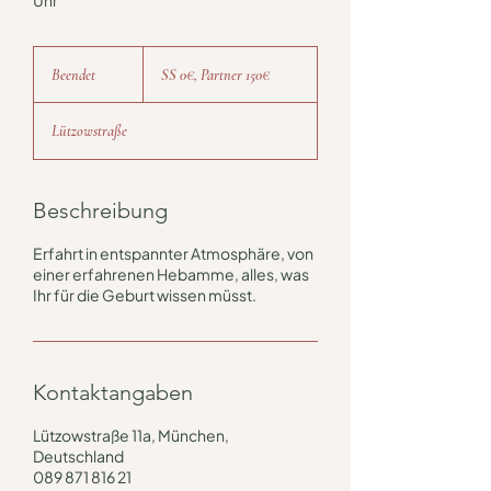
Uhr
SS
0€,
Beendet
B
SS 0€, Partner 150€
Partner
150€
e
e
Lützowstraße
n
d
e
t
Beschreibung
Erfahrt in entspannter Atmosphäre, von
einer erfahrenen Hebamme, alles, was
Ihr für die Geburt wissen müsst.
Kontaktangaben
Lützowstraße 11a, München,
Deutschland
089 871 816 21