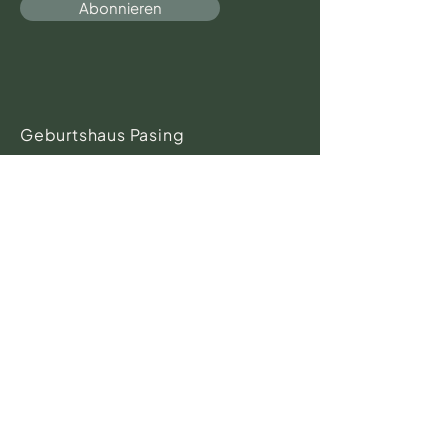
Abonnieren
Geburtshaus Pasing
Lützowstrasse 11A
81245 München
Telefon-Sprechzeiten
9.00 - 11.00
Uhr
Tel.:
089 871 816 21
Fax:
089 871 816 22
(Bitte hier KEINE Anfragen zu
Kursen - diese bitte direkt an
die Kursleitungen stellen
)
info@geburtshaus-pasing.de