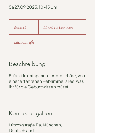
Sa 27.09.2025, 10-15 Uhr
SS
0€,
Beendet
B
SS 0€, Partner 100€
Partner
100€
e
e
Lützowstraße
n
d
e
t
Beschreibung
Erfahrt in entspannter Atmosphäre, von
einer erfahrenen Hebamme, alles, was
Ihr für die Geburt wissen müsst.
Kontaktangaben
Lützowstraße 11a, München,
Deutschland