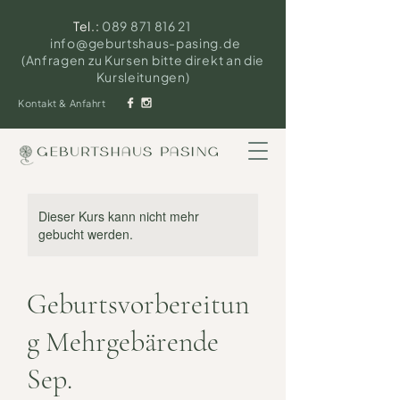
Tel.:
089 871 816 21
info@geburtshaus-pasing.de
(Anfragen zu Kursen bitte direkt an die
Kursleitungen)
Kontakt & Anfahrt
Dieser Kurs kann nicht mehr
gebucht werden.
Geburtsvorbereitun
g Mehrgebärende
Sep.