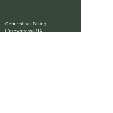
Geburtshaus Pasing
Lützowstrasse 11A
81245 München
Telefon-Sprechzeiten
9.00 - 11.00
Uhr
Tel.:
089 871 816 21
Fax:
089 871 816 22
(Bitte hier KEINE Anfragen zu
Kursen - diese bitte direkt an
die Kursleitungen stellen
)
info@geburtshaus-pasing.de