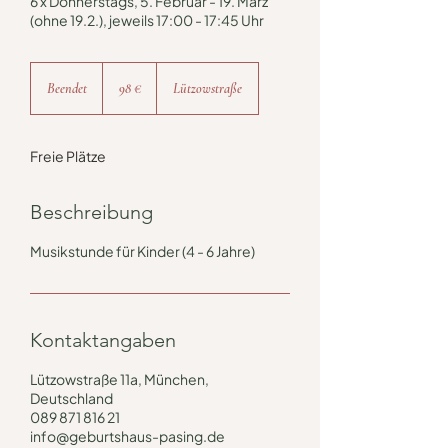
6 x Donnerstags, 5. Februar - 19. März
(ohne 19.2.), jeweils 17:00 - 17:45 Uhr
98
Euro
Beendet
B
98 €
Lützowstraße
e
e
n
Freie Plätze
d
e
t
Beschreibung
Musikstunde für Kinder (4 - 6 Jahre)
Kontaktangaben
Lützowstraße 11a, München,
Deutschland
089 871 816 21
info@geburtshaus-pasing.de